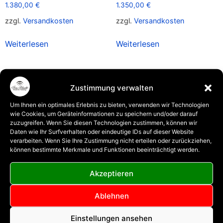
1.380,00
€
1.350,00
€
zzgl.
Versandkosten
zzgl.
Versandkosten
Weiterlesen
Weiterlesen
Zustimmung verwalten
Um Ihnen ein optimales Erlebnis zu bieten, verwenden wir Technologien
wie Cookies, um Geräteinformationen zu speichern und/oder darauf
zuzugreifen. Wenn Sie diesen Technologien zustimmen, können wir
Daten wie Ihr Surfverhalten oder eindeutige IDs auf dieser Website
verarbeiten. Wenn Sie Ihre Zustimmung nicht erteilen oder zurückziehen,
können bestimmte Merkmale und Funktionen beeinträchtigt werden.
Akzeptieren
SST Alt S-Bogen Mod.
SST Alt S-Bogen Mod. Old
Ablehnen
Revelation Yamaha
French
1.350,00
€
1.350,00
€
Einstellungen ansehen