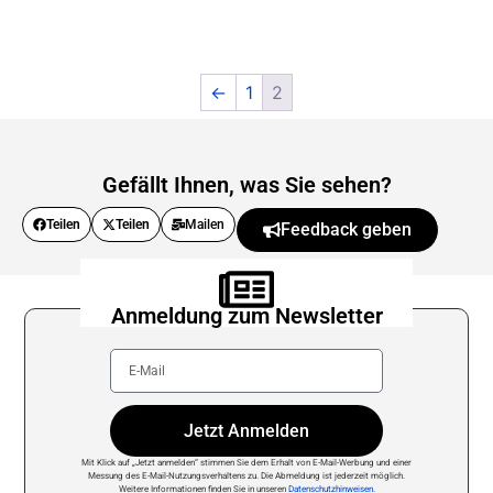
←
1
2
Gefällt Ihnen, was Sie sehen?
Teilen
Teilen
Mailen
Feedback geben
Anmeldung zum Newsletter
Jetzt Anmelden
Mit Klick auf „Jetzt anmelden“ stimmen Sie dem Erhalt von E-Mail-Werbung und einer
Messung des E-Mail-Nutzungsverhaltens zu. Die Abmeldung ist jederzeit möglich.
Weitere Informationen finden Sie in unseren
Datenschutzhinweisen
.