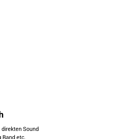
h
d direkten Sound
g Band etc.