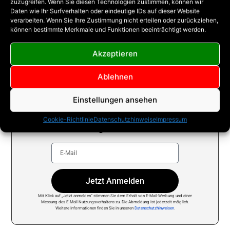
zuzugreifen. Wenn Sie diesen Technologien zustimmen, können wir
Daten wie Ihr Surfverhalten oder eindeutige IDs auf dieser Website
verarbeiten. Wenn Sie Ihre Zustimmung nicht erteilen oder zurückziehen,
können bestimmte Merkmale und Funktionen beeinträchtigt werden.
Akzeptieren
Gefällt Ihnen, was Sie sehen?
Ablehnen
Teilen
Teilen
Mailen
Feedback geben
Einstellungen ansehen
Cookie-Richtlinie
Datenschutzhinweise
Impressum
Anmeldung zum Newsletter
Jetzt Anmelden
Mit Klick auf „Jetzt anmelden“ stimmen Sie dem Erhalt von E-Mail-Werbung und einer
Messung des E-Mail-Nutzungsverhaltens zu. Die Abmeldung ist jederzeit möglich.
Weitere Informationen finden Sie in unseren
Datenschutzhinweisen
.