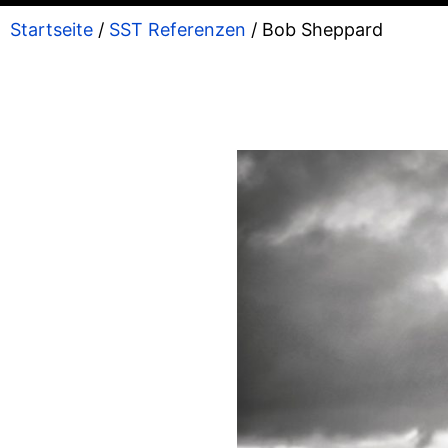
Startseite
/
SST Referenzen
/ Bob Sheppard