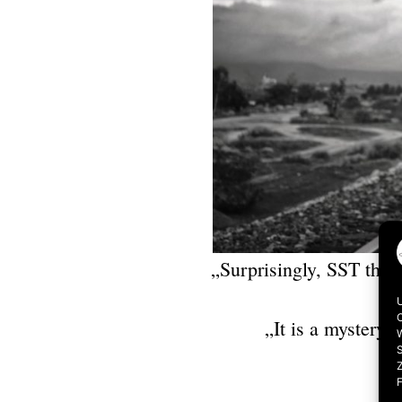
„Surprisingly, SST thu
U
C
„It is a mystery 
W
S
F