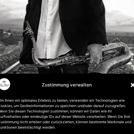
Zustimmung verwalten
mb hook`s gave me an unexpected improvement in
along with an ergonomic, comfortable feel.“
m Ihnen ein optimales Erlebnis zu bieten, verwenden wir Technologien wie
ookies, um Geräteinformationen zu speichern und/oder darauf zuzugreifen.
how this simple new design can have such a big ef
enn Sie diesen Technologien zustimmen, können wir Daten wie Ihr
urfverhalten oder eindeutige IDs auf dieser Website verarbeiten. Wenn Sie Ihre
I love it ! Congratulations Tino“
Zustimmung nicht erteilen oder zurückziehen, können bestimmte Merkmale und
unktionen beeinträchtigt werden.