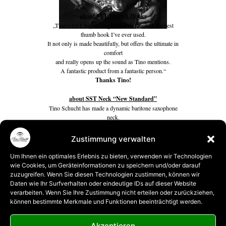
about SST Thumb Hooks
„Tino’s SST Super Magic Thumb Hook is the best
thumb hook I’ve ever used.
It not only is made beautifully, but offers the ultimate in
comfort
and really opens up the sound as Tino mentions.
A fantastic product from a fantastic person.“
Thanks Tino!
about SST Neck “New Standard”
Tino Schucht has made a dynamic baritone saxophone
neck.
This neck is ideal for contemporary music and requires
little effort to project.
Zustimmung verwalten
It has an edge that will cut through in acoustic,
contemporary, R & B, rock and big band settings.
Um Ihnen ein optimales Erlebnis zu bieten, verwenden wir Technologien
It is very easy to play and the more I play it the more I
wie Cookies, um Geräteinformationen zu speichern und/oder darauf
discover its endless possibilities. Tino has the
zuzugreifen. Wenn Sie diesen Technologien zustimmen, können wir
knowledge
Daten wie Ihr Surfverhalten oder eindeutige IDs auf dieser Website
and experience to satisfy anyone’s needs and tastes.
verarbeiten. Wenn Sie Ihre Zustimmung nicht erteilen oder zurückziehen,
These necks are an asset to the instrument and your
können bestimmte Merkmale und Funktionen beeinträchtigt werden.
sound,
check them out.
Akzeptieren