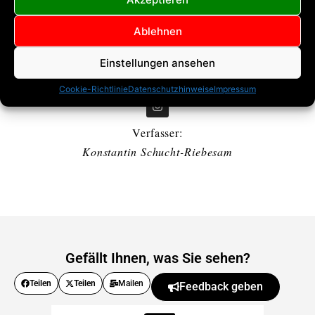
Tim Price
Ablehnen
Sozial Media
Einstellungen ansehen
Kanäle
Cookie-Richtlinie
Datenschutzhinweise
Impressum
Verfasser:
Konstantin Schucht-Riebesam
Gefällt Ihnen, was Sie sehen?
Teilen
Teilen
Mailen
Feedback geben