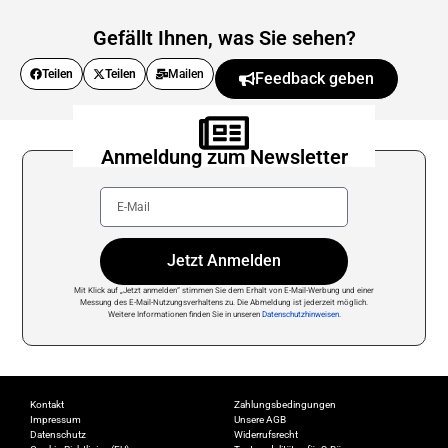
Gefällt Ihnen, was Sie sehen?
Teilen
Teilen
Mailen
Feedback geben
Anmeldung zum Newsletter
Jetzt Anmelden
Mit Klick auf „Jetzt anmelden“ stimmen Sie dem Erhalt von E-Mail-Werbung und einer
Messung des E-Mail-Nutzungsverhaltens zu. Die Abmeldung ist jederzeit möglich.
Weitere Informationen finden Sie in unseren
Datenschutzhinweisen
.
Kontakt
Zahlungsbedingungen
Impressum
Unsere AGB
Datenschutz
Widerrufsrecht