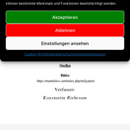
und Ansprache erhalten. Meine Empfehlung
können bestimmte Merkmale und Funktionen beeinträchtigt werden.
für alle Saxophonisten die auf der Suche nach
tatsächlichen Verbesserungen sind.
Akzeptieren
Ablehnen
Sozial Media
Einstellungen ansehen
Kanäle
www.martinfuss.net
Cookie-Richtlinie
Datenschutzhinweise
Impressum
Quellen
Bilder
https://martinfuss.net/index.php/mf/galerie
Verfasser:
Konstantin Riebesam