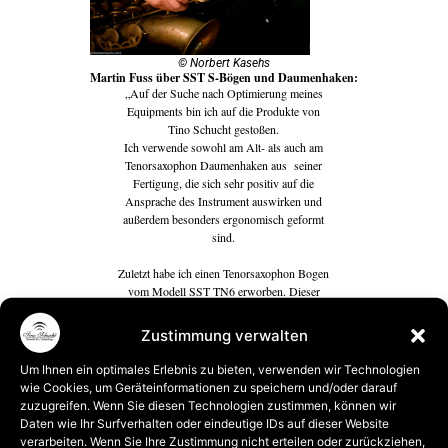
© Norbert Kasehs
Martin Fuss über SST S-Bögen und Daumenhaken:
„Auf der Suche nach Optimierung meines
Equipments bin ich auf die Produkte von
Tino Schucht gestoßen.
Ich verwende sowohl am Alt- als auch am
Tenorsaxophon Daumenhaken aus seiner
Fertigung, die sich sehr positiv auf die
Ansprache des Instrument auswirken und
außerdem besonders ergonomisch geformt
sind.
Zuletzt habe ich einen Tenorsaxophon Bogen
vom Modell SST TN6 erworben. Dieser
macht den Sound runder und voller (ein
wenig mehr in Richtung Selmer Mk6) hat ein
Zustimmung verwalten
wenig mehr Widerstand ohne aber die
Ansprache zu verschlechtern.
Um Ihnen ein optimales Erlebnis zu bieten, verwenden wir Technologien
wie Cookies, um Geräteinformationen zu speichern und/oder darauf
Durch SST Daumenhaken und SST S-
zuzugreifen. Wenn Sie diesen Technologien zustimmen, können wir
Bogen, hat mein Instrument eine neue
Daten wie Ihr Surfverhalten oder eindeutige IDs auf dieser Website
Klangfülle und Flexibilität in Klangfarben
verarbeiten. Wenn Sie Ihre Zustimmung nicht erteilen oder zurückziehen,