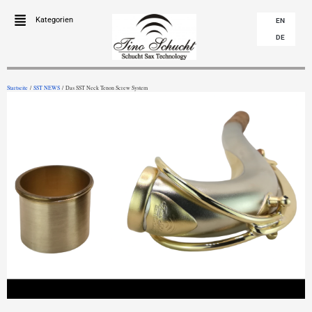
Kategorien
EN
DE
Startseite
/
SST NEWS
/ Das SST Neck Tenon Screw System