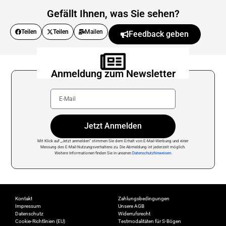
Gefällt Ihnen, was Sie sehen?
Teilen
Teilen
Mailen
Feedback geben
Anmeldung zum Newsletter
Jetzt Anmelden
Mit Klick auf „Jetzt anmelden“ stimmen Sie dem Erhalt von E-Mail-Werbung und einer
Messung des E-Mail-Nutzungsverhaltens zu. Die Abmeldung ist jederzeit möglich.
Weitere Informationen finden Sie in unseren
Datenschutzhinweisen
.
Kontakt
Zahlungsbedingungen
Impressum
Unsere AGB
Datenschutz
Widerrufsrecht
Cookie-Richtlinien (EU)
Testmodalitäten für S-Bögen